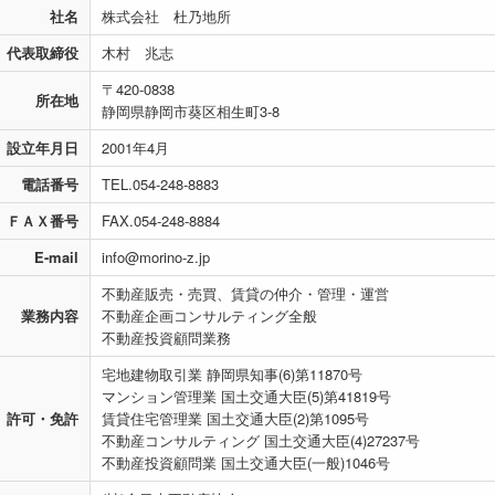
社名
株式会社 杜乃地所
代表取締役
木村 兆志
〒420-0838
所在地
静岡県静岡市葵区相生町3-8
設立年月日
2001年4月
電話番号
TEL.054-248-8883
ＦＡＸ番号
FAX.054-248-8884
E-mail
info@morino-z.jp
不動産販売・売買、賃貸の仲介・管理・運営
業務内容
不動産企画コンサルティング全般
不動産投資顧問業務
宅地建物取引業 静岡県知事(6)第11870号
マンション管理業 国土交通大臣(5)第41819号
許可・免許
賃貸住宅管理業 国土交通大臣(2)第1095号
不動産コンサルティング 国土交通大臣(4)27237号
不動産投資顧問業 国土交通大臣(一般)1046号