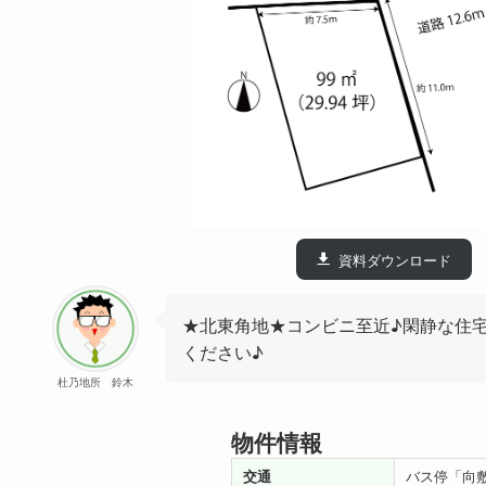
資料ダウンロード
★北東角地★コンビニ至近♪閑静な住
ください♪
杜乃地所 鈴木
物件情報
交通
バス停「向