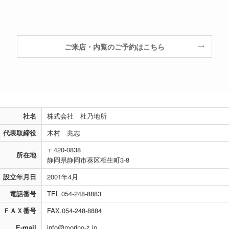
ご来店・内覧のご予約はこちら
社名
株式会社 杜乃地所
代表取締役
木村 兆志
〒420-0838
所在地
静岡県静岡市葵区相生町3-8
設立年月日
2001年4月
電話番号
TEL.054-248-8883
ＦＡＸ番号
FAX.054-248-8884
E-mail
info@morino-z.jp