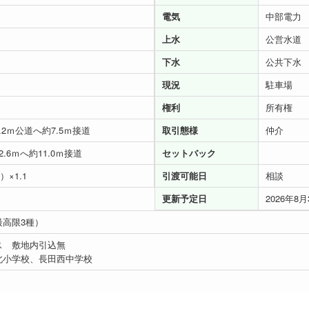
電気
中部電力
上水
公営水道
下水
公共下水
現況
駐車場
権利
所有権
.2ｍ公道へ約7.5ｍ接道
取引態様
仲介
.6ｍへ約11.0ｍ接道
セットバック
）×1.1
引渡可能日
相談
更新予定日
2026年8月
最高限3種）
ス 敷地内引込無
北小学校、長田西中学校