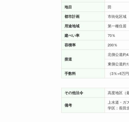
地目
田
都市計画
市街化区域
用途地域
第一種住居
建ぺい率
70％
容積率
200％
北側公道約4
接道
東側公道約12
手数料
（3％+6万円
その他法令
高度地区（
上水道・ガ
備考
学区：長田